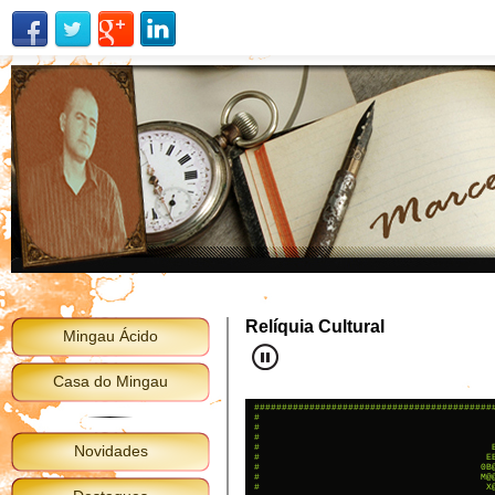
Relíquia Cultural
Mingau Ácido
Casa do Mingau
###########################################
# ri
# 7.
# NL 
Novidades
# B0 7
# EBqr
# 0B@BMBN
# M@@MB@@B
# X@@@BB@@@