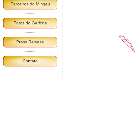
Parceiros do Mingau
Fotos do Garbine
Press Release
Contato