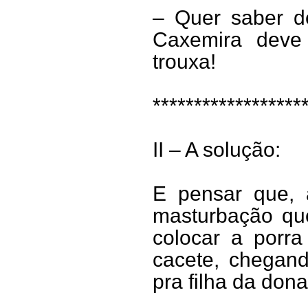
– Quer saber d
Caxemira deve
trouxa!
******************
II – A solução:
E pensar que, 
masturbação que
colocar a porra
cacete, chegan
pra filha da do