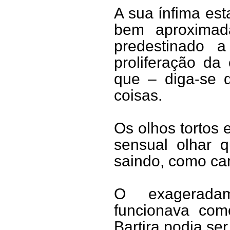
A sua ínfima est
bem aproximad
predestinado a
proliferação da
que – diga-se d
coisas.
Os olhos tortos 
sensual olhar q
saindo, como can
O exageradam
funcionava co
Bartira podia ser