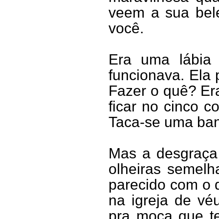
veem a sua bel
você.
Era uma lábia 
funcionava. Ela
Fazer o quê? Era
ficar no cinco c
Taca-se uma ban
Mas a desgraça 
olheiras semelh
parecido com o d
na igreja de vé
pra moça que t