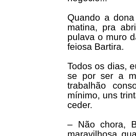
Quando a dona 
matina, pra abr
pulava o muro d
feiosa Bartira.
Todos os dias, 
se por ser a m
trabalhão cons
mínimo, uns trin
ceder.
– Não chora, Ba
maravilhosa qu