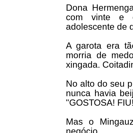
Dona Hermengard
com vinte e 
adolescente de q
A garota era t
morria de medo
xingada. Coitad
No alto do seu p
nunca havia be
"GOSTOSA! FIU! F
Mas o Mingauz
negócio...