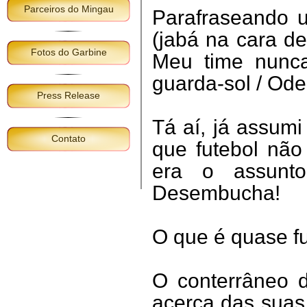
Parceiros do Mingau
Parafraseando u
(jabá na cara de
Fotos do Garbine
Meu time nunc
guarda-sol / Ode
Press Release
Tá aí, já assumi
Contato
que futebol não
era o assunt
Desembucha!
O que é quase fu
O conterrâneo d
acerca das suas