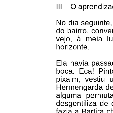
III – O aprendiza
No dia seguinte
do bairro, conv
vejo, à meia lu
horizonte.
Ela havia passa
boca. Eca! Pin
pixaim, vestiu
Hermengarda dev
alguma permuta
desgentiliza de 
fazia a Bartira 