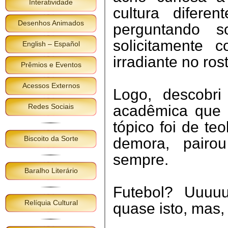
Interatividade
cultura difere
Desenhos Animados
perguntando s
solicitamente 
English – Español
irradiante no ros
Prêmios e Eventos
Acessos Externos
Logo, descobr
Redes Sociais
acadêmica que 
tópico foi de te
Biscoito da Sorte
demora, pairo
sempre.
Baralho Literário
Futebol? Uuuu
Relíquia Cultural
quase isto, mas, 