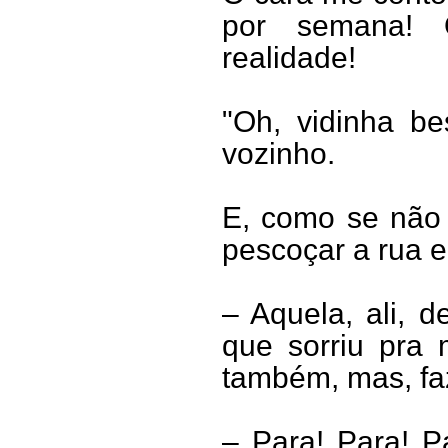
por semana! 
realidade!
"Oh, vidinha be
vozinho.
E, como se não 
pescoçar a rua e
– Aquela, ali, d
que sorriu pra
também, mas, f
– Para! Para! P