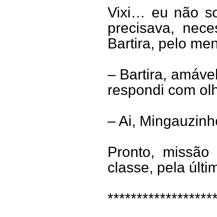
Vixi… eu não so
precisava, nece
Bartira, pelo me
– Bartira, amáve
respondi com olh
– Ai, Mingauzin
Pronto, missão 
classe, pela últi
******************