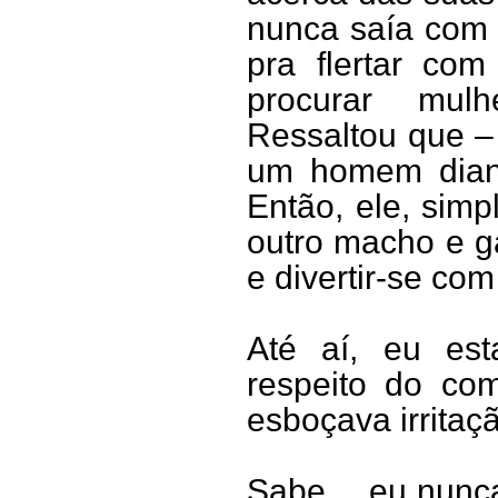
nunca saía com a
pra flertar co
procurar mul
Ressaltou que –
um homem diant
Então, ele, sim
outro macho e ga
e divertir-se co
Até aí, eu es
respeito do com
esboçava irritaç
Sabe… eu nunca f