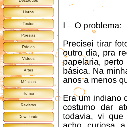
Destaques
Livros
I – O problema:
Textos
Poesias
Precisei tirar f
Rádios
outro dia, pra r
Vídeos
papelaria, perto
básica. Na minha
Artes
anos a menos qu
Músicas
Humor
Era um indiano q
costumo dar a
Revistas
todavia, vi que
Downloads
acho curiosa a 