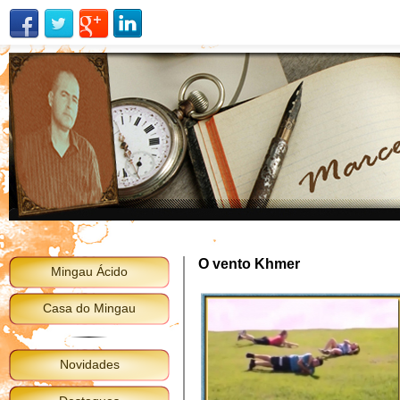
O vento Khmer
Mingau Ácido
Casa do Mingau
Novidades